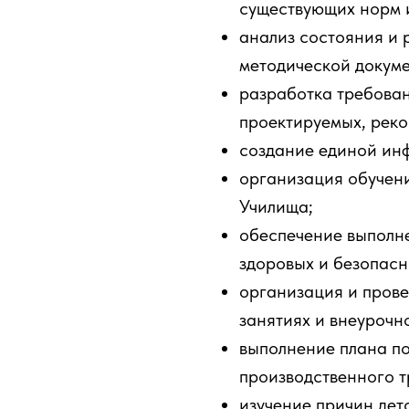
существующих норм и
анализ состояния и
методической докум
разработка требован
проектируемых, реко
создание единой ин
организация обучени
Училища;
обеспечение выполне
здоровых и безопасн
организация и пров
занятиях и внеурочн
выполнение плана по
производственного 
изучение причин дет